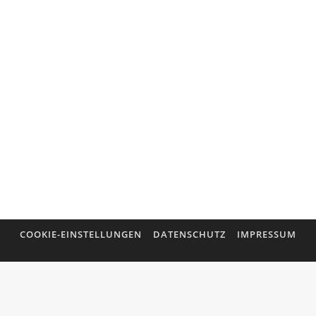
TOO GOOD TO BE FORGOTTEN 6
Im sechsten Teil unserer Serie zu den
bekannten Namensgebern historischer HNO-
Instrumente erfahren Sie Wissenswertes über
Anton Friedrich Freiherr von Tröltsch, Adam
Politzer, Arthur Hartmann und Moritz
Schmidt. Quellenangabe: HNO-Nachrichten
2014; 44: 64.
COOKIE-EINSTELLUNGEN
DATENSCHUTZ
IMPRESSUM