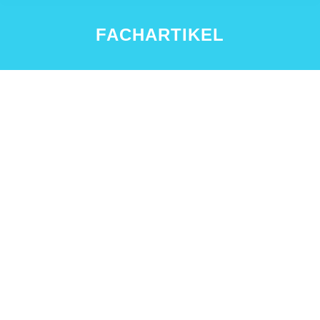
FACHARTIKEL
MIT DEM „PUPPENKOFFER“ AUF